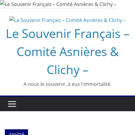
Passer
au
contenu
Le Souvenir Français –
Comité Asnières &
Clichy –
A nous le souvenir, à eux l'immortalité.
amitié