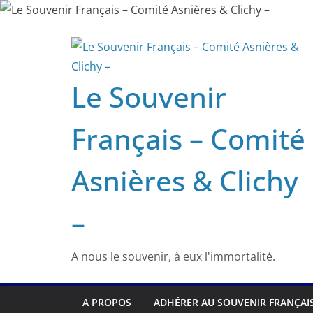
Passer
au
contenu
Le Souvenir
Français – Comité
Asnières & Clichy
–
A nous le souvenir, à eux l'immortalité.
A PROPOS
ADHÉRER AU SOUVENIR FRANÇAI