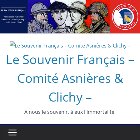
Passer
au
contenu
Le Souvenir Français –
Comité Asnières &
Clichy –
A nous le souvenir, à eux l'immortalité.