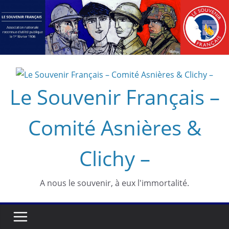
Passer
au
contenu
Le Souvenir Français –
Comité Asnières &
Clichy –
A nous le souvenir, à eux l'immortalité.