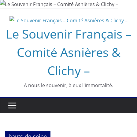
Passer
au
contenu
Le Souvenir Français –
Comité Asnières &
Clichy –
A nous le souvenir, à eux l'immortalité.
hauts-de-seine