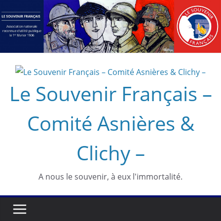
Passer
au
contenu
Le Souvenir Français –
Comité Asnières &
Clichy –
A nous le souvenir, à eux l'immortalité.