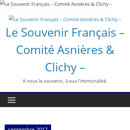
Passer
au
contenu
Le Souvenir Français –
Comité Asnières &
Clichy –
A nous le souvenir, à eux l'immortalité.
septembre 2017