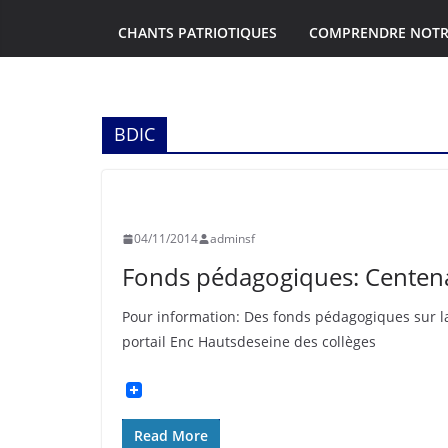
CHANTS PATRIOTIQUES
COMPRENDRE NOTR
BDIC
ASNIÈRES
CLICHY
HISTOIRE
INFORMATION
SOUVENIR F
04/11/2014
adminsf
Fonds pédagogiques: Centena
Pour information: Des fonds pédagogiques sur la
portail Enc Hautsdeseine des collèges
Read More