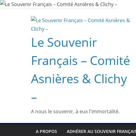
Passer
au
contenu
Le Souvenir
Français – Comité
Asnières & Clichy
–
A nous le souvenir, à eux l'immortalité.
A PROPOS
ADHÉRER AU SOUVENIR FRANÇAI