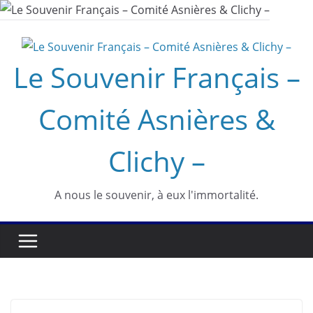
Passer
au
contenu
Le Souvenir Français –
Comité Asnières &
Clichy –
A nous le souvenir, à eux l'immortalité.