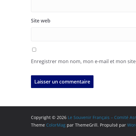
Site web
Enregistrer mon nom, mon e-mail et mon sit
Copyright © 2026
Le Souvenir Français – Comité Asn
Theme
ColorMag
par ThemeGrill. Propulsé par
Wor