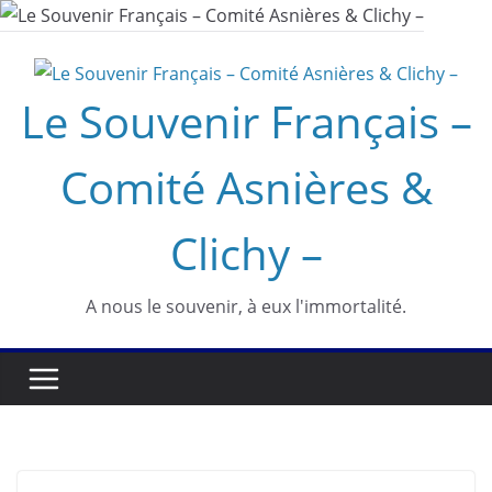
Passer
au
contenu
Le Souvenir Français –
Comité Asnières &
Clichy –
A nous le souvenir, à eux l'immortalité.