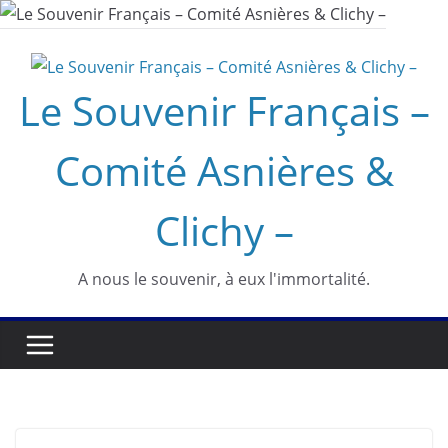
Passer
au
contenu
Le Souvenir Français –
Comité Asnières &
Clichy –
A nous le souvenir, à eux l'immortalité.