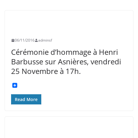
EVÉNEMENTS
EXPOSITIONS
SOUVENIR FRANÇAIS
06/11/2016
adminsf
Cérémonie d’hommage à Henri
Barbusse sur Asnières, vendredi
25 Novembre à 17h.
Read More
ASNIÈRES
CLICHY
COLLÉGIENS
EVÉNEMENTS
EXPOSITIONS
GRANDE GUERRE
HISTOIRE
INFORMATION
SOUVENIR FRANÇAIS