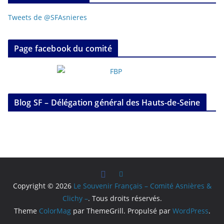
Tweets de @SFAsnieres
Page facebook du comité
Blog SF – Délégation général des Hauts-de-Seine
Copyright © 2026
Le Souvenir Français – Comité Asnières &
Clichy –
. Tous droits réservés.
Theme
ColorMag
par ThemeGrill. Propulsé par
WordPress
.