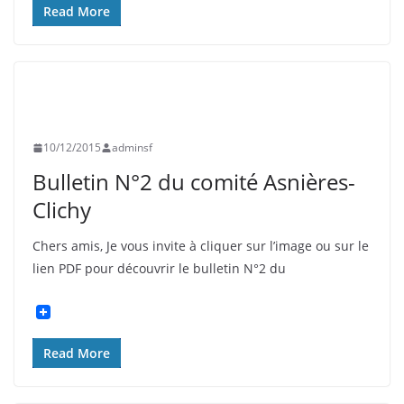
Read More
ASNIÈRES
BULLETIN D'INFORMATION
CLICHY
COLLÉGIENS
EVÉNEMENTS
INFORMATION
PHOTOS
SOUVENIR FRANÇAIS
10/12/2015
adminsf
Bulletin N°2 du comité Asnières-
Clichy
Chers amis, Je vous invite à cliquer sur l’image ou sur le
lien PDF pour découvrir le bulletin N°2 du
Read More