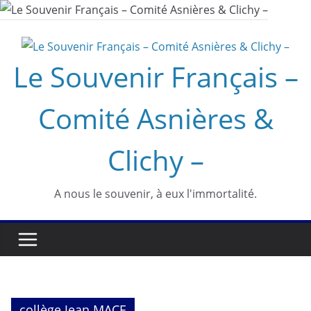
Passer
au
contenu
Le Souvenir Français –
Comité Asnières &
Clichy –
A nous le souvenir, à eux l'immortalité.
collège Jean MACE