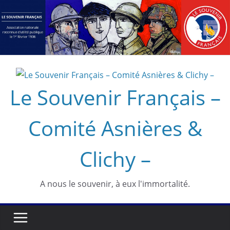
Passer
au
contenu
Le Souvenir Français –
Comité Asnières &
Clichy –
A nous le souvenir, à eux l'immortalité.