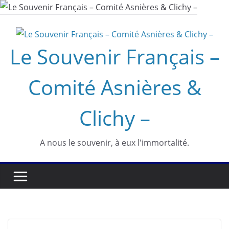
Passer
au
contenu
Le Souvenir Français –
Comité Asnières &
Clichy –
A nous le souvenir, à eux l'immortalité.