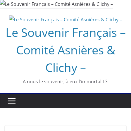
Passer
au
contenu
Le Souvenir Français –
Comité Asnières &
Clichy –
A nous le souvenir, à eux l'immortalité.