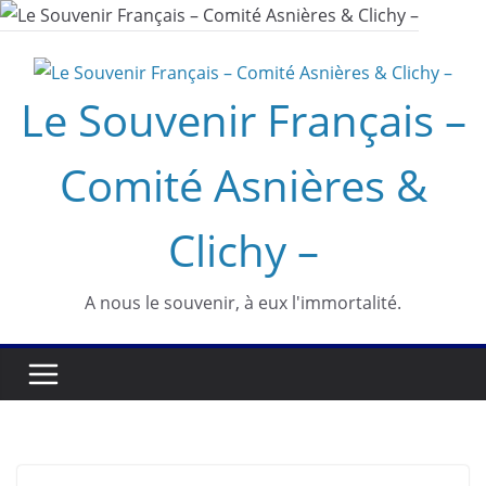
Passer
au
contenu
Le Souvenir Français –
Comité Asnières &
Clichy –
A nous le souvenir, à eux l'immortalité.