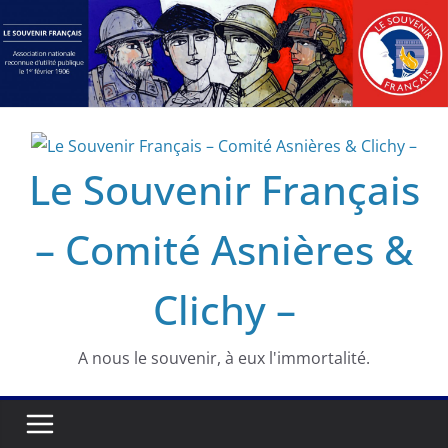
Passer
au
contenu
Le Souvenir Français
– Comité Asnières &
Clichy –
A nous le souvenir, à eux l'immortalité.