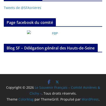
Tweets de @SFAsnieres
Page facebook du comité
Blog SF – Délégation général des Hauts-de-Seine
Copyright © 2026
Le Souvenir Français – Comité Asnières &
Clichy –
. Tous droits réservés.
Theme
ColorMag
par ThemeGrill. Propulsé par
WordPress
.