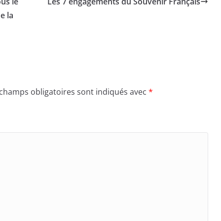
ous le
Les 7 engagements du Souvenir Français
e la
 champs obligatoires sont indiqués avec
*