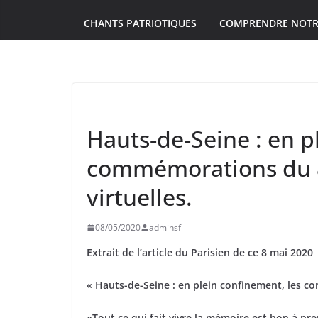
CHANTS PATRIOTIQUES
COMPRENDRE NOTR
UNCATEGORIZED
Hauts-de-Seine : en p
commémorations du 8
virtuelles.
08/05/2020
adminsf
Extrait de l’article du Parisien de ce 8 mai 2020
« Hauts-de-Seine : en plein confinement, les c
«Tout ce qui fait vivre la mémoire est bon à pr