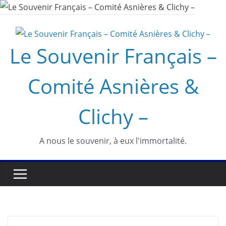
Passer
au
contenu
Le Souvenir Français –
Comité Asnières &
Clichy –
A nous le souvenir, à eux l'immortalité.