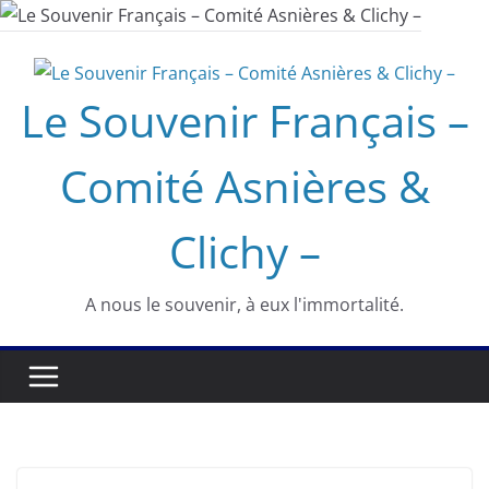
Passer
au
contenu
Le Souvenir Français –
Comité Asnières &
Clichy –
A nous le souvenir, à eux l'immortalité.