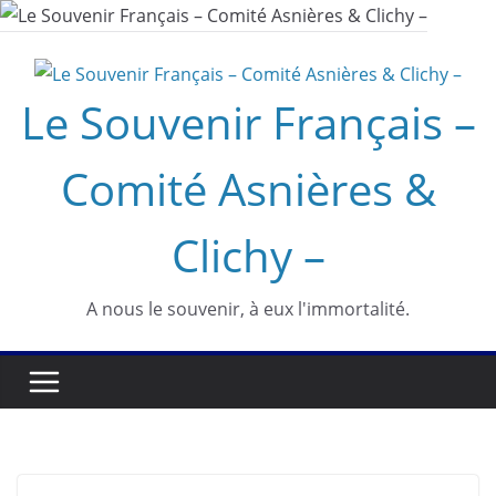
Passer
au
contenu
Le Souvenir Français –
Comité Asnières &
Clichy –
A nous le souvenir, à eux l'immortalité.