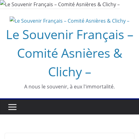
Passer
au
contenu
Le Souvenir Français –
Comité Asnières &
Clichy –
A nous le souvenir, à eux l'immortalité.